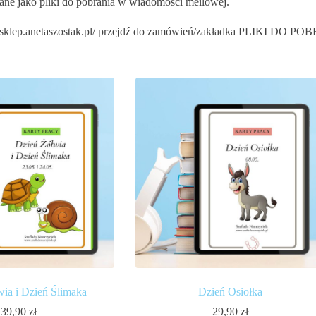
ane jako pliki do pobrania w wiadomości meilowej.
sklep.anetaszostak.pl/ przejdź do zamówień/zakładka PLIKI DO P
ia i Dzień Ślimaka
Dzień Osiołka
39,90
zł
29,90
zł