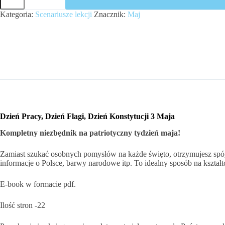
Pracy,
Dzień
Kategoria:
Scenariusze lekcji
Znacznik:
Maj
Flagi,
Dzień
Konstytucji
3
Maja
Dzień Pracy, Dzień Flagi, Dzień Konstytucji 3 Maja
Kompletny niezbędnik na patriotyczny tydzień maja!
Zamiast szukać osobnych pomysłów na każde święto, otrzymujesz spójn
informacje o Polsce, barwy narodowe itp. To idealny sposób na kształ
E-book w formacie pdf.
Ilość stron -22