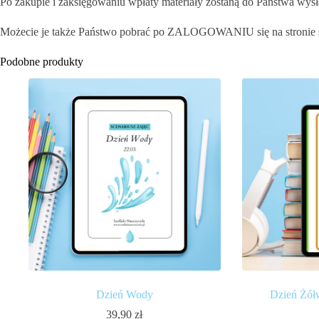
Po zakupie i zaksięgowaniu wpłaty materiały zostaną do Państwa wysł
Możecie je także Państwo pobrać po ZALOGOWANIU się na stronie 
Podobne produkty
Dzień Wody
Dzień Żółw
39,90
zł