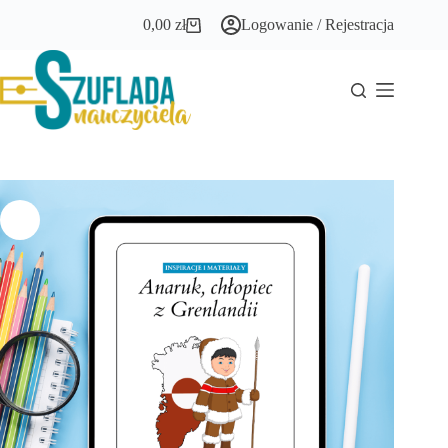
Przejdź
0,00
zł
Logowanie / Rejestracja
do
Koszyk
treści