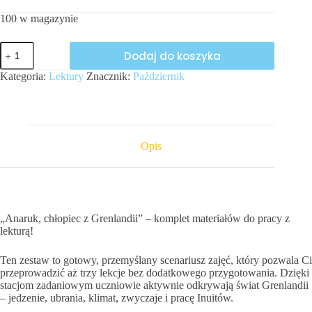
100 w magazynie
ilość
Dodaj do koszyka
„Anaruk,
chłopiec
Kategoria:
Lektury
Znacznik:
Październik
z
Grenlandii”
-
lektura
Opis
„Anaruk, chłopiec z Grenlandii” – komplet materiałów do pracy z
lekturą!
Ten zestaw to gotowy, przemyślany scenariusz zajęć, który pozwala Ci
przeprowadzić aż trzy lekcje bez dodatkowego przygotowania. Dzięki
stacjom zadaniowym uczniowie aktywnie odkrywają świat Grenlandii
– jedzenie, ubrania, klimat, zwyczaje i pracę Inuitów.