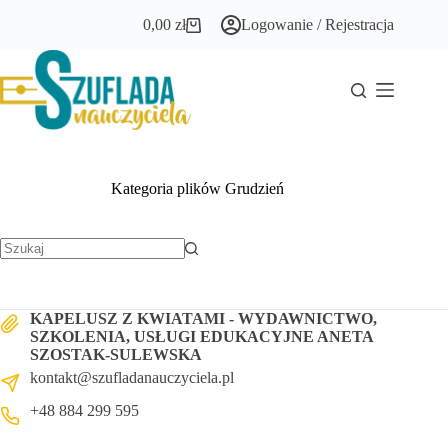
Przejdź
0,00
zł
Logowanie / Rejestracja
do
Koszyk
treści
Kategoria plików
Grudzień
Brak
wyników
KAPELUSZ Z KWIATAMI - WYDAWNICTWO,
SZKOLENIA, USŁUGI EDUKACYJNE ANETA
SZOSTAK-SULEWSKA
kontakt@szufladanauczyciela.pl
+48 884 299 595